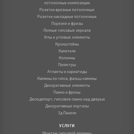
потолочные композиции
Розетки врезные потолочные
Розетки накладные потолочные
Порезки и фризы
Лепные гипсовые зеркала
Углы и угловые элементы
Кронштейны
Капители
Колонны
Пилястры
Атланты и кариатиды
Камины из гипса, фальш камины
Декоративные элементы
Панно и фризы
Десюдепорт, гипсовое панно над дверью
Декоративные порталы
3д Панели
УСЛУГИ
Монтаж гипсовой лепнины