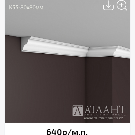
640
р
/м.п.