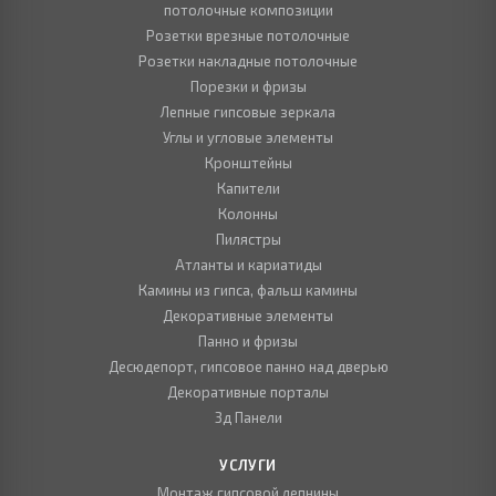
потолочные композиции
Розетки врезные потолочные
Розетки накладные потолочные
Порезки и фризы
Лепные гипсовые зеркала
Углы и угловые элементы
Кронштейны
Капители
Колонны
Пилястры
Атланты и кариатиды
Камины из гипса, фальш камины
Декоративные элементы
Панно и фризы
Десюдепорт, гипсовое панно над дверью
Декоративные порталы
3д Панели
УСЛУГИ
Монтаж гипсовой лепнины