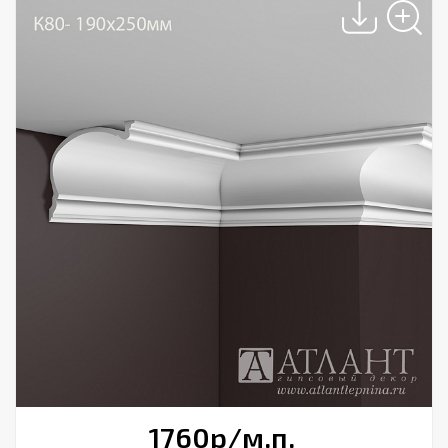
1760
р
/м.п.