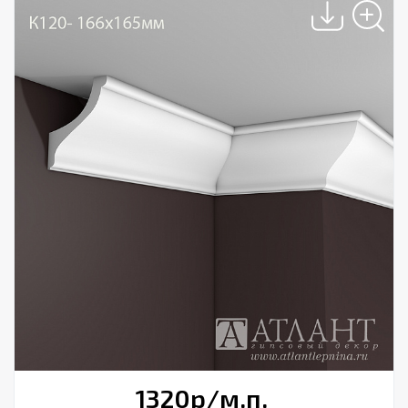
1320
р
/м.п.