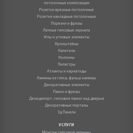
потолочные композиции
Розетки врезные потолочные
Розетки накладные потолочные
Порезки и фризы
Лепные гипсовые зеркала
Углы и угловые элементы
Кронштейны
Капители
Колонны
Пилястры
Атланты и кариатиды
Камины из гипса, фальш камины
Декоративные элементы
Панно и фризы
Десюдепорт, гипсовое панно над дверью
Декоративные порталы
3д Панели
УСЛУГИ
Монтаж гипсовой лепнины