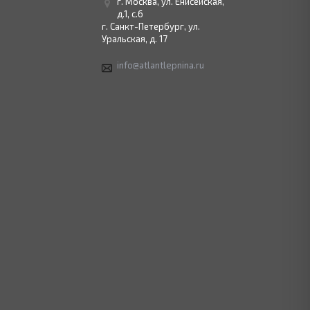
г. Москва, ул. Енисейская,
д.1, с.6
г. Санкт-Петербург, ул.
Уральская, д. 17
info@atlantlepnina.ru