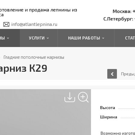
отовление и продажа лепнины из
+
Москва:
са
С.Петербург:
info@atlantlepnina.ru
ИНЫ
УСЛУГИ
НАШИ РАБОТЫ
СТА
Гладкие потолочные карнизы
арниз К29
Преды
Высота
Ширина
Возможно изгот