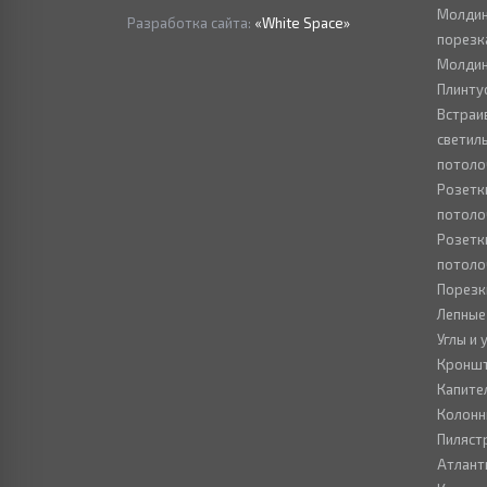
Молдин
Разработка сайта:
«White Space»
порезк
Молдин
Плинту
Встраи
светил
потоло
Розетк
потоло
Розетк
потоло
Порезк
Лепные
Углы и
Кронш
Капите
Колон
Пиляст
Атлант