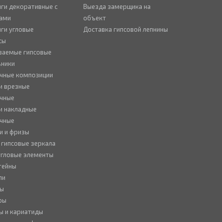
ги декоративные с
Выезда замерщика на
ами
объект
ги угловые
Доставка гипсовой лепнины
сы
ваемые гипсовые
ьники
чные композиции
и врезные
чные
и накладные
чные
и и фризы
 гипсовые зеркала
 угловые элементы
тейны
ли
ны
ры
ы и кариатиды