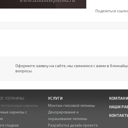
Поделиться ссылк
Оформите заявку на сайте, мы свяжемся с вами в ближай
вопросы.
ОГ ЛЕПНИНЫ
УСЛУГИ
КОМПАН
е потолочные карнизы
Монтаж гипсовой лепнины
НАШИ РА
чные карнизы с
Декорирование и
КОНТАКТ
ом
окрашивание лепнины
ги гладкие
Разработка дизайн проекта