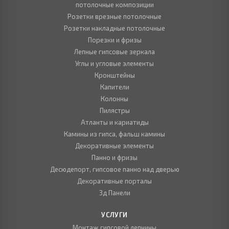
потолочные композиции
Розетки врезные потолочные
Розетки накладные потолочные
Порезки и фризы
Лепные гипсовые зеркала
Углы и угловые элементы
Кронштейны
Капители
Колонны
Пилястры
Атланты и кариатиды
Камины из гипса, фальш камины
Декоративные элементы
Панно и фризы
Десюдепорт, гипсовое панно над дверью
Декоративные порталы
3д Панели
УСЛУГИ
Монтаж гипсовой лепнины