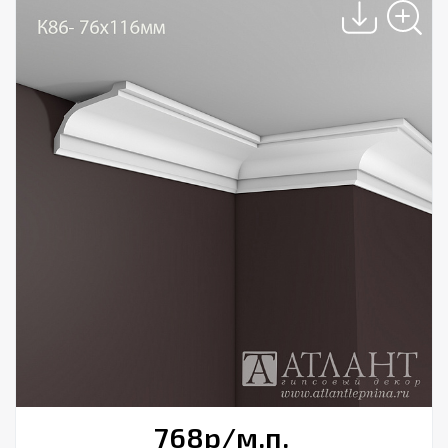
768
р
/м.п.