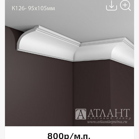
800
р
/м.п.