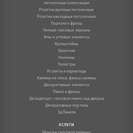
потолочные композиции
Розетки врезные потолочные
Розетки накладные потолочные
Порезки и фризы
Лепные гипсовые зеркала
Углы и угловые элементы
Кронштейны
Капители
Колонны
Пилястры
Атланты и кариатиды
Камины из гипса, фальш камины
Декоративные элементы
Панно и фризы
Десюдепорт, гипсовое панно над дверью
Декоративные порталы
3д Панели
УСЛУГИ
Монтаж гипсовой лепнины