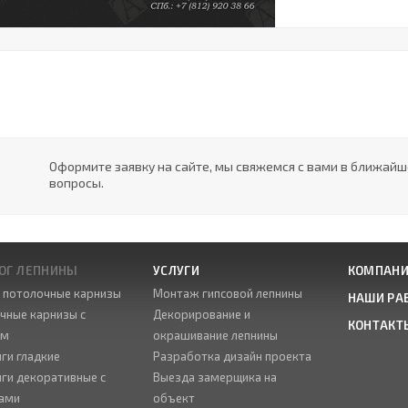
Оформите заявку на сайте, мы свяжемся с вами в ближай
вопросы.
ОГ ЛЕПНИНЫ
УСЛУГИ
КОМПАН
е потолочные карнизы
Монтаж гипсовой лепнины
НАШИ РА
чные карнизы с
Декорирование и
КОНТАКТ
ом
окрашивание лепнины
ги гладкие
Разработка дизайн проекта
ги декоративные с
Выезда замерщика на
ами
объект