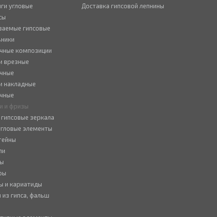
ги угловые
Доставка гипсовой лепнины
сы
ваемые гипсовые
ьники
чные композиции
и врезные
чные
и накладные
чные
и и фризы
 гипсовые зеркала
 угловые элементы
тейны
ли
ны
ры
ы и кариатиды
 из гипса, фальш
ы