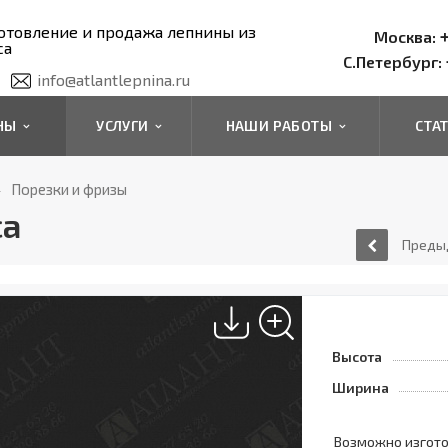
отовление и продажа лепнины из
+
Москва:
са
С.Петербург:
info@atlantlepnina.ru
ИНЫ
УСЛУГИ
НАШИ РАБОТЫ
СТА
Порезки и фризы
са
Преды
Высота
Ширина
Возможно изгот