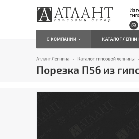
Изг
гип
О КОМПАНИИ
КАТАЛОГ ЛЕПН
Атлант Лепнина
Каталог гипсовой лепнины
Порезка П56 из гип