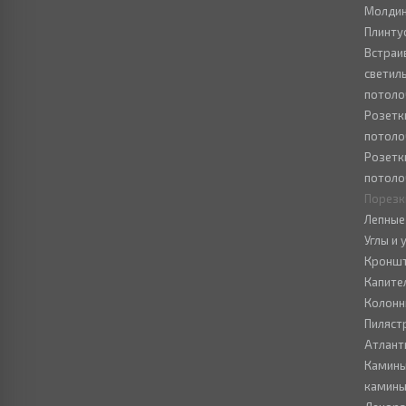
Молдин
Плинту
Встраи
светил
потоло
Розетк
потоло
Розетк
потоло
Порезк
Лепные
Углы и
Кронш
Капите
Колон
Пиляст
Атлант
Камины
камин