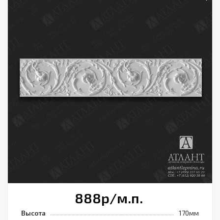
888
р
/м.п.
Высота
170мм