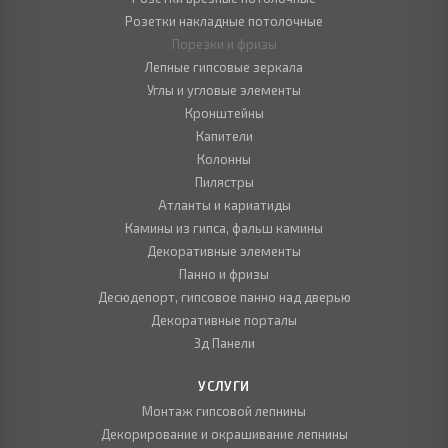
Розетки накладные потолочные
Порезки и фризы
Лепные гипсовые зеркала
Углы и угловые элементы
Кронштейны
Капители
Колонны
Пилястры
Атланты и кариатиды
Камины из гипса, фальш камины
Декоративные элементы
Панно и фризы
Десюдепорт, гипсовое панно над дверью
Декоративные порталы
3д Панели
УСЛУГИ
Монтаж гипсовой лепнины
Декорирование и окрашивание лепнины