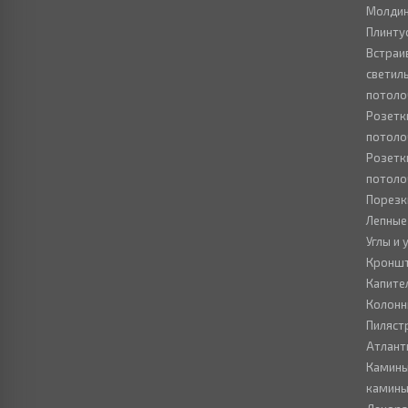
Молдин
Плинту
Встраи
светил
потоло
Розетк
потоло
Розетк
потоло
Порезк
Лепные
Углы и
Кронш
Капите
Колон
Пиляст
Атлант
Камины
камин