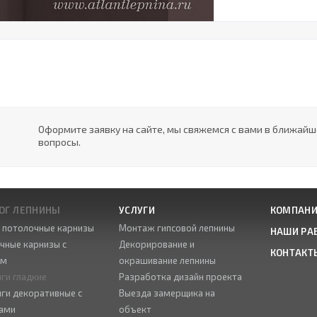
Оформите заявку на сайте, мы свяжемся с вами в ближай
вопросы.
ОГ ЛЕПНИНЫ
УСЛУГИ
КОМПАН
е потолочные карнизы
Монтаж гипсовой лепнины
НАШИ РА
чные карнизы с
Декорирование и
КОНТАКТ
ом
окрашивание лепнины
ги гладкие
Разработка дизайн проекта
ги декоративные с
Выезда замерщика на
ами
объект