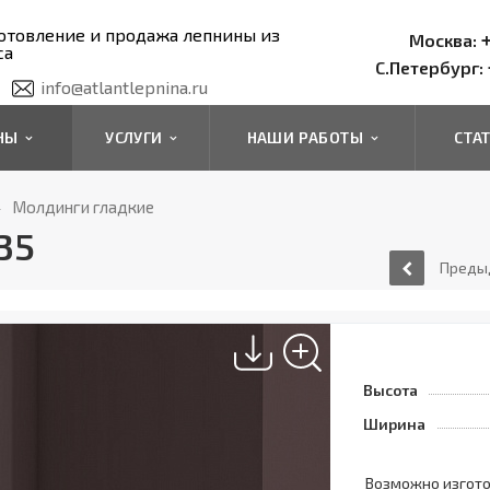
отовление и продажа лепнины из
+
Москва:
са
С.Петербург:
info@atlantlepnina.ru
ИНЫ
УСЛУГИ
НАШИ РАБОТЫ
СТА
Молдинги гладкие
35
Преды
Высота
Ширина
Возможно изгот