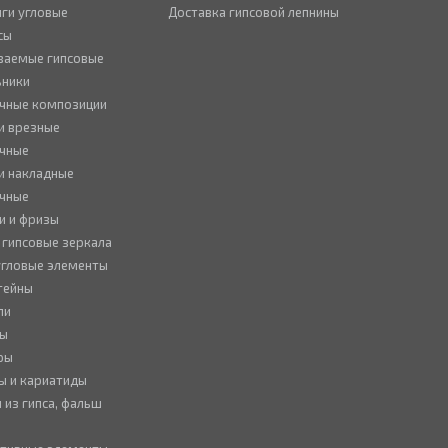
ги угловые
Доставка гипсовой лепнины
сы
ваемые гипсовые
ьники
чные композиции
и врезные
чные
и накладные
чные
и и фризы
 гипсовые зеркала
 угловые элементы
тейны
ли
ны
ры
ы и кариатиды
 из гипса, фальш
ы