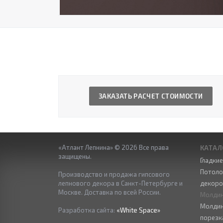
ЗАКАЗАТЬ РАСЧЕТ СТОИМОСТИ
«Атлант Лепнина» © 2026 Все права
КАТАЛ
защищены.
Гладки
Потоло
Производство и продажа гипсового
лепнового декора в Санкт-Петербурге и
декор
Москве. Доставка по всей России.
Молдин
Молдин
Разработка сайта:
«White Space»
порезк