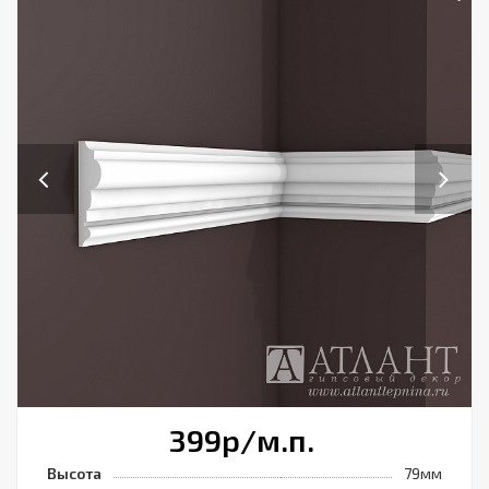
Previous
Next
399
р
/м.п.
Высота
79мм