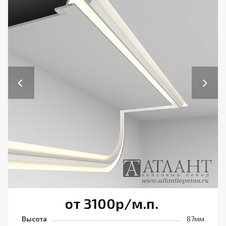
Previous
Next
от 3100
р
/м.п.
Высота
87мм